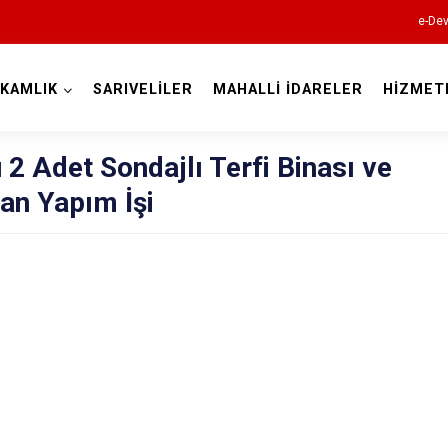
e-Dev
KAMLIK
SARIVELİLER
MAHALLİ İDARELER
HİZMET
Karaman
2 Adet Sondajlı Terfi Binası ve
an Yapım İşi
Ayrancı
Başyayla
Ermenek