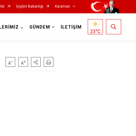
let
İçişleri Bakanlığı
Karaman
LERİMİZ
GÜNDEM
İLETİŞİM
23
°C