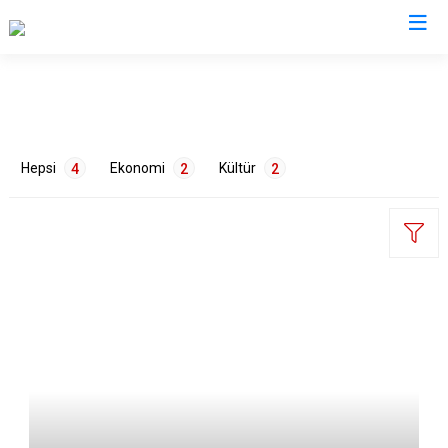
Karaman
Ayrancı
Hepsi
Ekonomi
Kültür
4
2
2
Başyayla
Ermenek
Kazımkarabekir
Sarıveliler
ETİKETLER
Tarım
2
Tarih
2