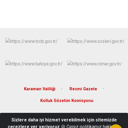
Karaman Valiliği
Resmi Gazete
Kolluk Gözetim Komisyonu
Merkez Mah. Merkez 1 Sokak No: Hükümet Konağı
Sizlere daha iyi hizmet verebilmek için sitemizde
Sarıveliler/Karaman
çerezlere yer veriyoruz
🍪 Çerez politikamız hakkında