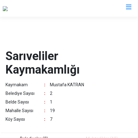
Karaman
Ayrancı
Sarıveliler
Başyayla
Kaymakamlığı
Ermenek
Kazımkarabekir
Kaymakam
:
Mustafa KATRAN
Sarıveliler
Belediye Sayısı
:
2
Belde Sayısı
:
1
Mahalle Sayısı
:
19
Köy Sayısı
:
7