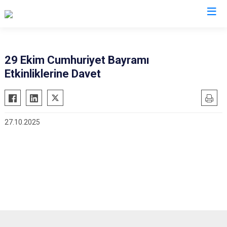
Karaman
29 Ekim Cumhuriyet Bayramı
Etkinliklerine Davet
Ayrancı
Başyayla
Ermenek
27.10.2025
Kazımkarabekir
Sarıveliler